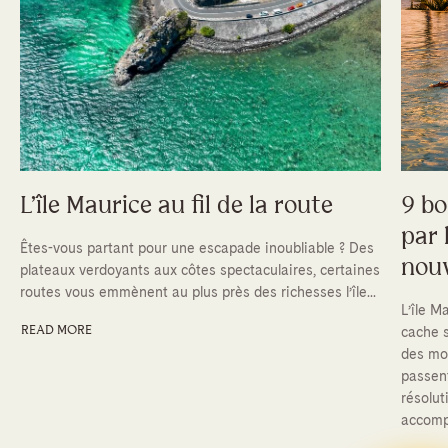
L’île Maurice au fil de la route
9 bo
par 
Êtes-vous partant pour une escapade inoubliable ? Des
nouv
plateaux verdoyants aux côtes spectaculaires, certaines
routes vous emmènent au plus près des richesses l’île...
L’île M
cache s
READ MORE
des mom
passent
résolut
accomp