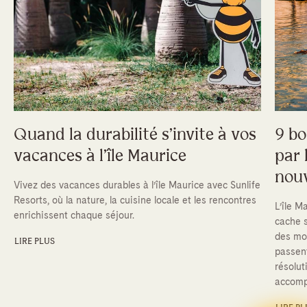
Quand la durabilité s’invite à vos
9 bo
vacances à l’île Maurice
par 
nouv
Vivez des vacances durables à l’île Maurice avec Sunlife
Resorts, où la nature, la cuisine locale et les rencontres
L’île M
enrichissent chaque séjour.
cache s
des mom
LIRE PLUS
passent
résolut
accomp