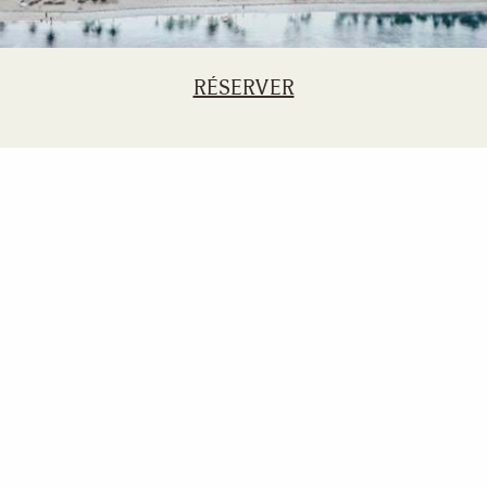
RÉSERVER
Sugar Beach
Une île paradisiaque où tout est possible, avec des Bubble
Lodges spéciaux pour vous reposer.
RÉSERVER MAINTENANT