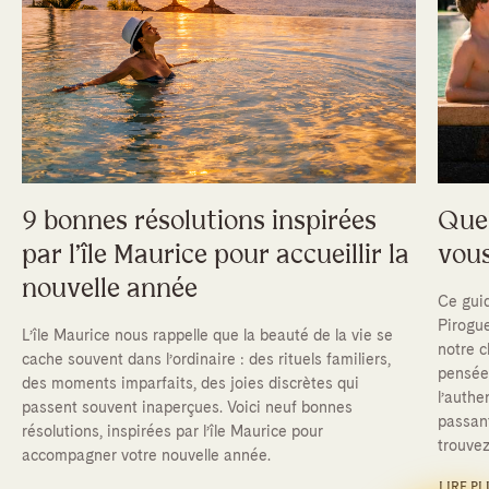
9 bonnes résolutions inspirées
Quel
par l’île Maurice pour accueillir la
vou
nouvelle année
Ce guid
Pirogu
L’île Maurice nous rappelle que la beauté de la vie se
notre c
cache souvent dans l’ordinaire : des rituels familiers,
pensée 
des moments imparfaits, des joies discrètes qui
l’authe
passent souvent inaperçues. Voici neuf bonnes
passant
résolutions, inspirées par l’île Maurice pour
trouvez
accompagner votre nouvelle année.
LIRE PL