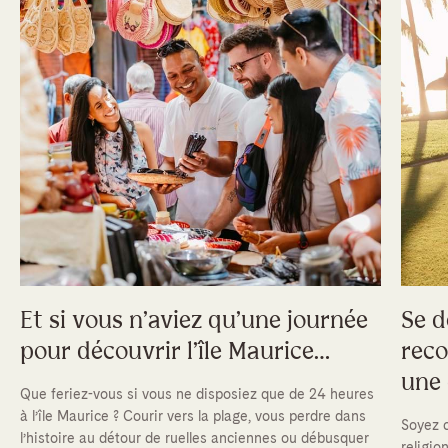
Et si vous n’aviez qu’une journée
Se d
pour découvrir l’île Maurice…
reco
une 
Que feriez-vous si vous ne disposiez que de 24 heures
à l’île Maurice ? Courir vers la plage, vous perdre dans
Soyez c
l’histoire au détour de ruelles anciennes ou débusquer
religio