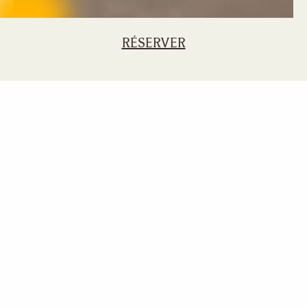
RÉSERVER
Group - FR
The Bay Club at Anahita - FR
Accommodation
Prestige Suites
Prestige Suites
2 chambres
Nichées entre les trous n°1 et n°9 du parcours de golf conçu
par Ernie Els, ces villas sont pensées pour offrir un art de vivre
insulaire contemporain dans un cadre lumineux et aéré. Inspiré
par la beauté naturelle de l’île Maurice, leur décor mêle motifs
coralliens et floraux à des tons neutres et organiques,
capturant l’essence de la vie côtière tropicale.
Chaque villa d’une ou deux chambres dispose d’une entrée
privée avec un patio intérieur, d’un espace de vie accueillant,
d’une cuisine ouverte complétée par une arrière-cuisine, ainsi
que d’une véranda dotée de vastes espaces repas et lounge.