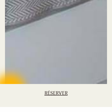
RÉSERVER
Group - FR
The Bay Club at Anahita - FR
Accommodation
Junior Suites
Junior Suites