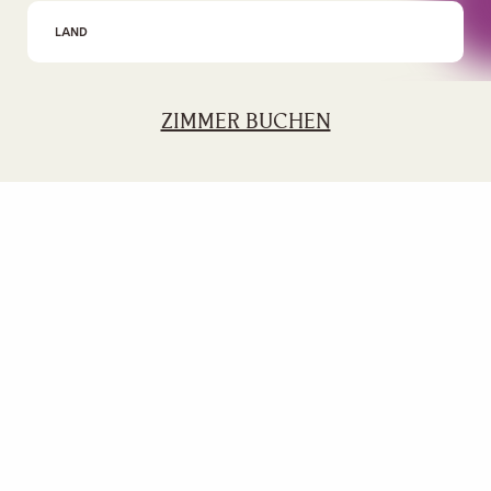
Ich akzeptiere
die Datenschutzbestimmungen
ZIMMER BUCHEN
NACHHALTIGKEIT
GESCHENKGUTSCHEIN
FINANZINFORMATIONEN UND
MITGLIEDERCLUB
GOVERNANCE
WERDEN SIE TEIL DES TEAMS
REZENSIONEN
AUSZEICHNUNGEN
FACTSHEET