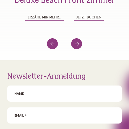
Deluxe Beach Front Zimmer
P
ERZÄHL MIR MEHR...
JETZT BUCHEN
Newsletter-Anmeldung
First Name
Email Address
*