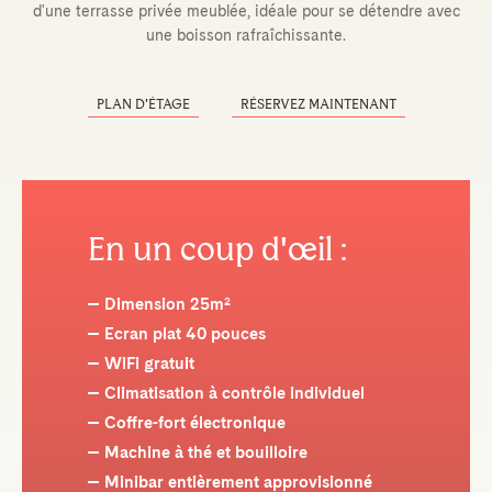
d'une terrasse privée meublée, idéale pour se détendre avec
une boisson rafraîchissante.
PLAN D'ÉTAGE
RÉSERVEZ MAINTENANT
En un coup d'œil :
Dimension 25m²
Ecran plat 40 pouces
WiFi gratuit
Climatisation à contrôle individuel
Coffre-fort électronique
Machine à thé et bouilloire
Minibar entièrement approvisionné