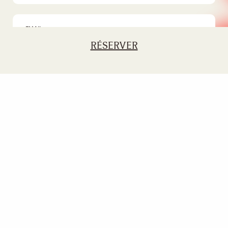
RÉSERVER
GDPR statement,
privacy policy
SUSTAINABILITY
MEMBERS CLUB
FINANCIAL INFORMATION
CAREERS
FACTSHEET