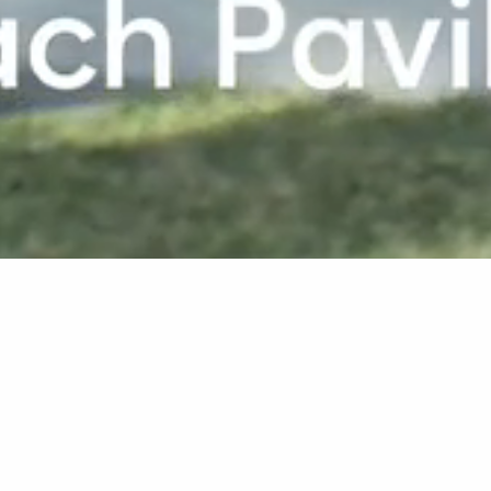
Group - FR
La Pirogue - FR
Chambres et suites
Beach Pavilion
En un