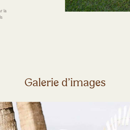
r la
ds
Galerie d’images