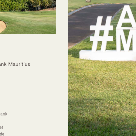
ank Mauritius
Bank
et
 de