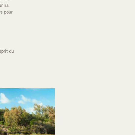
unira
rs pour
sprit du