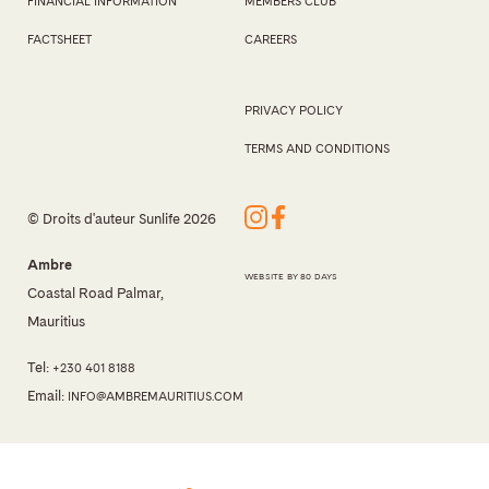
FINANCIAL INFORMATION
MEMBERS CLUB
FACTSHEET
CAREERS
PRIVACY POLICY
TERMS AND CONDITIONS
© Droits d'auteur Sunlife 2026
Ambre
WEBSITE BY 80 DAYS
Coastal Road Palmar,
Mauritius
Tel:
+230 401 8188
Email:
INFO@AMBREMAURITIUS.COM