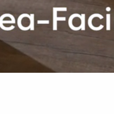
Group - FR
Ambre - FR
Chambres et suites
Deluxe Sea-Facing