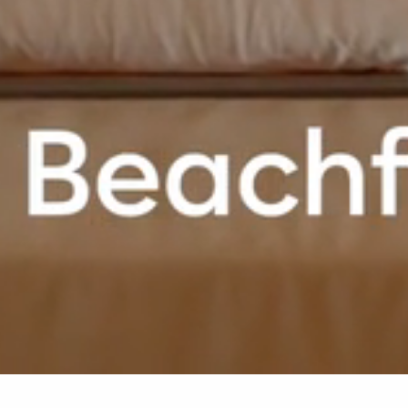
roup - FR
Sugar Beach - FR
Chambres et suites
Executive Beach Front Sui