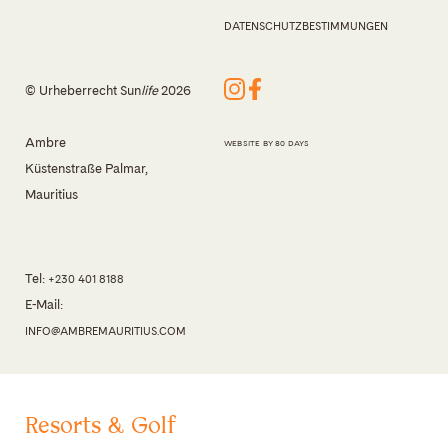
DATENSCHUTZBESTIMMUNGEN
© Urheberrecht Sun
life
2026
Ambre
WEBSITE BY 80 DAYS
Küstenstraße Palmar,
Mauritius
Tel:
+230 401 8188
E-Mail:
INFO@AMBREMAURITIUS.COM
Resorts & Golf