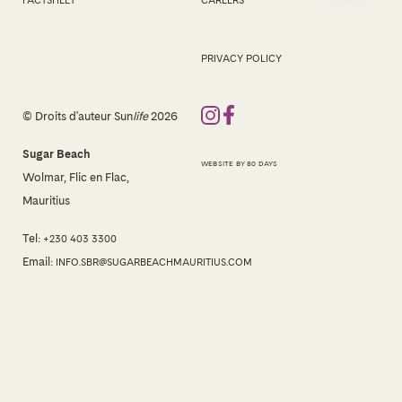
FACTSHEET
CAREERS
PRIVACY POLICY
© Droits d'auteur Sun
life
2026
Sugar Beach
WEBSITE BY 80 DAYS
Wolmar, Flic en Flac,
Mauritius
Tel:
+230 403 3300
Email:
INFO.SBR@SUGARBEACHMAURITIUS.COM