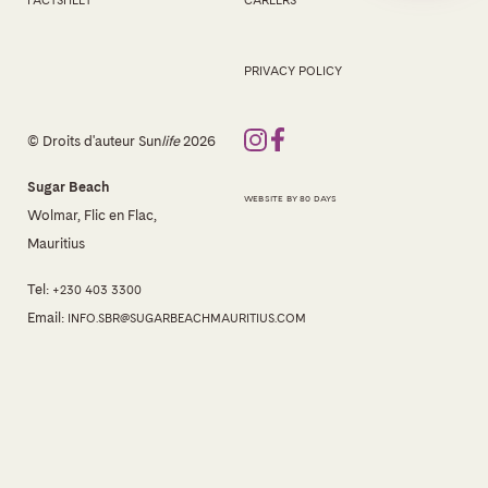
FACTSHEET
CAREERS
PRIVACY POLICY
© Droits d'auteur Sun
life
2026
Sugar Beach
WEBSITE BY 80 DAYS
Wolmar, Flic en Flac,
Mauritius
Tel:
+230 403 3300
Email:
INFO.SBR@SUGARBEACHMAURITIUS.COM