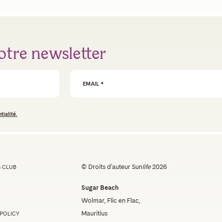
otre newsletter
Email Address
*
tialité.
© Droits d'auteur Sun
life
2026
 CLUB
Sugar Beach
Wolmar, Flic en Flac,
Mauritius
 POLICY