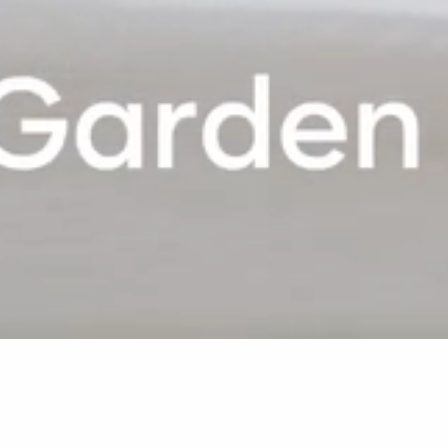
Group - DE
La Pirogue
Zimmer & Suiten
Premium Garden Bungalow